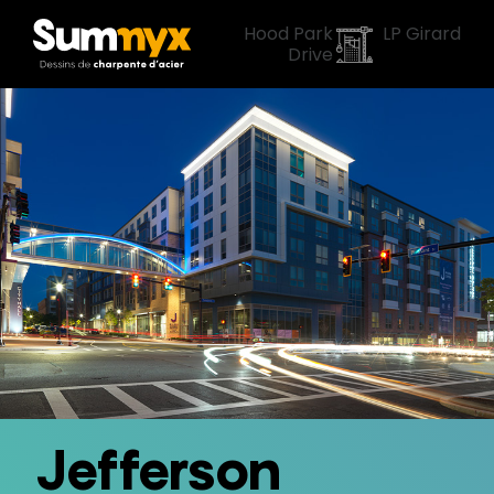
«
Hood Park
LP Girard
Drive
»
Jefferson