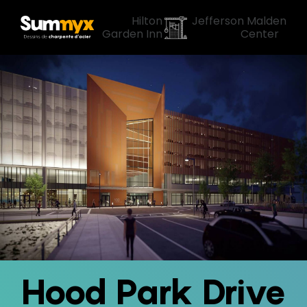
«
Hilton
Jefferson Malden
Garden Inn
Center
»
Hood Park Drive