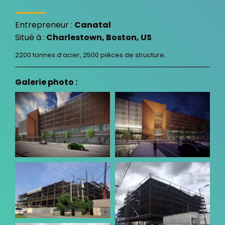
Entrepreneur :
Canatal
Situé à :
Charlestown, Boston, US
2200 tonnes d’acier, 2500 pièces de structure.
Galerie photo :