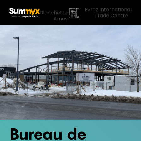
«
Evraz International
Blanchette
Trade Centre
»
Amos
Bureau de